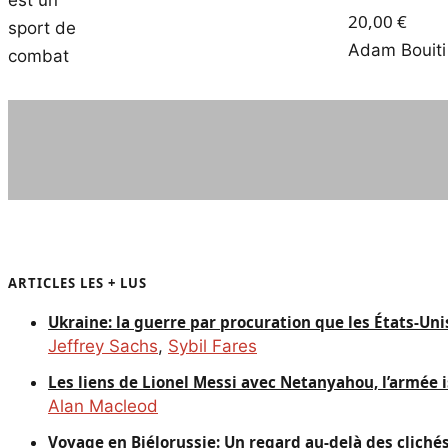
20,00
€
Adam Bouiti
ARTICLES LES + LUS
Ukraine: la guerre par procuration que les États-Un
Jeffrey Sachs
,
Sybil Fares
Les liens de Lionel Messi avec Netanyahou, l’armée i
Alan Macleod
Voyage en Biélorussie: Un regard au-delà des cliché