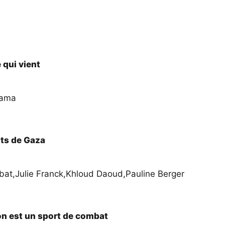
 qui vient
mama
ts de Gaza
bat
,
Julie Franck
,
Khloud Daoud
,
Pauline Berger
on est un sport de combat