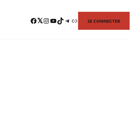
Facebook
Twitter
Instagram
YouTube
TikTok
Telegram
Lien
SE CONNECTER