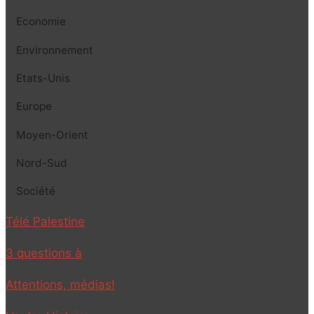
Economie
Environnement
Etats-Unis
Europe
Moyen-Orient
Nord-Sud
Société
Télé Palestine
3 questions à
Attentions, médias!