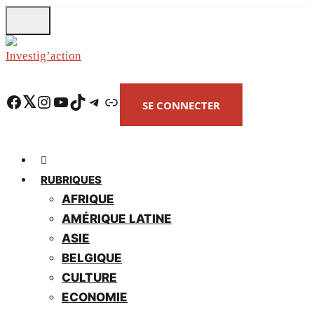
Skip
to
main
content
Facebook
Twitter
Instagram
YouTube
TikTok
Telegram
Lien
SE CONNECTER
RUBRIQUES
AFRIQUE
AMÉRIQUE LATINE
ASIE
BELGIQUE
CULTURE
ECONOMIE