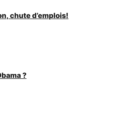
on, chute d’emplois!
’Obama ?