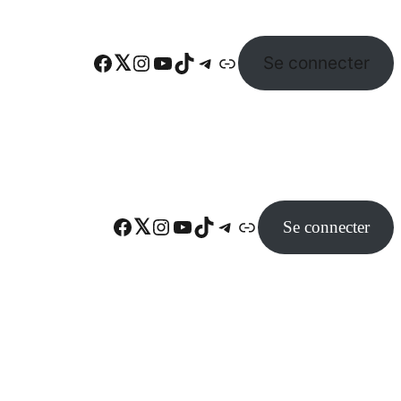
Facebook
Twitter
Instagram
YouTube
TikTok
Telegram
Lien
Se connecter
Facebook
Twitter
Instagram
YouTube
TikTok
Telegram
Lien
Se connecter