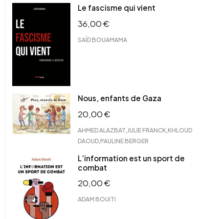
Le fascisme qui vient
36,00
€
SAÏD BOUAMAMA
Nous, enfants de Gaza
20,00
€
,
,
AHMED ALAZBAT
JULIE FRANCK
KHLOUD
,
DAOUD
PAULINE BERGER
L’information est un sport de
combat
20,00
€
ADAM BOUITI