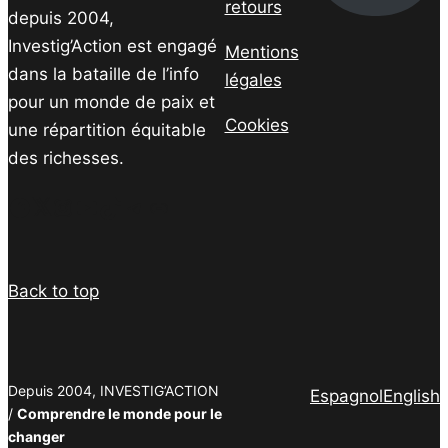
retours
depuis 2004,
Investig’Action est engagé
Mentions
dans la bataille de l’info
légales
pour un monde de paix et
Cookies
une répartition équitable
des richesses.
Facebook
Twitter
Instagram
YouTube
TikTok
Telegram
Lien
Back to top
Depuis 2004, INVESTIG’ACTION
Espagnol
English
/
Comprendre le monde pour le
changer