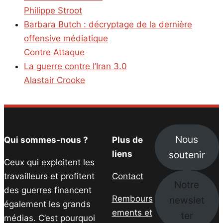
Philippe Stroot
Barbara Butch : décryptage de la dernière
offensive médiatique
Contre Attaque
La guerre contre l’Iran 3.0
Alastair Crooke
Nous
Qui sommes-nous ?
Plus de
soutenir
liens
Ceux qui exploitent les
travailleurs et profitent
Contact
Notre
des guerres financent
Rembours
newslet
également les grands
ements et
ter
médias. C’est pourquoi