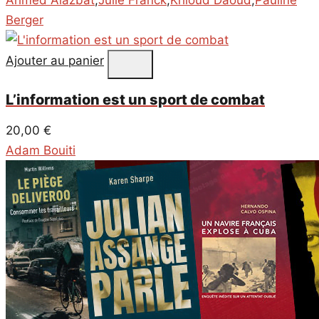
Ahmed Alazbat
,
Julie Franck
,
Khloud Daoud
,
Pauline
Berger
Ajouter au panier
L’information est un sport de combat
20,00
€
Adam Bouiti