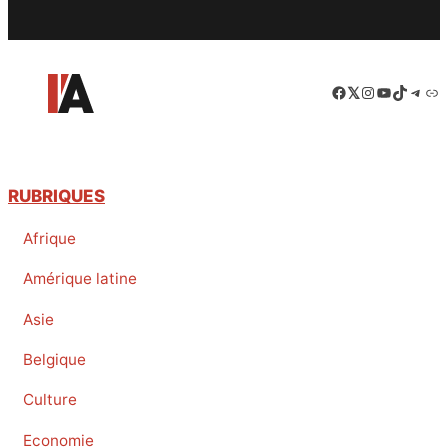
Facebook
LinkedIn
Instagram
YouTube
TikTok
Tele
Lie
RUBRIQUES
Afrique
Amérique latine
Asie
Belgique
Culture
Economie