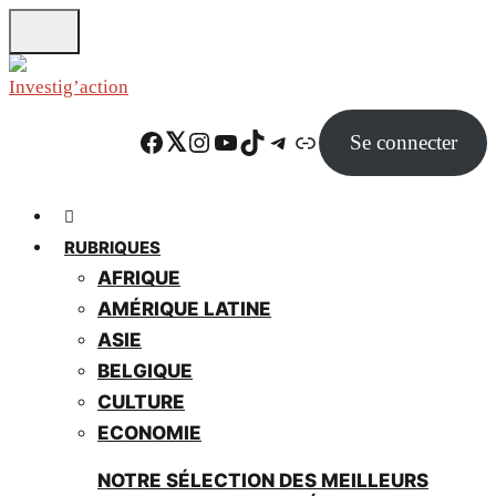
Skip
to
main
content
Facebook
Twitter
Instagram
YouTube
TikTok
Telegram
Lien
Se connecter
RUBRIQUES
AFRIQUE
AMÉRIQUE LATINE
ASIE
BELGIQUE
CULTURE
ECONOMIE
NOTRE SÉLECTION DES MEILLEURS