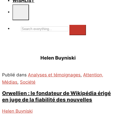
WISHLIST
Search
everything...
Helen Buyniski
Publié dans
Analyses et témoignages
,
Attention,
Médias
,
Société
Orwellien : le fondateur de Wikipédia érigé
en juge de la fiabilité des nouvelles
Helen Buyniski