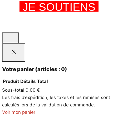
JE SOUTIENS
Votre panier
(articles : 0)
Produit
Détails
Total
Sous-total
0,00 €
Produits
Les frais d’expédition, les taxes et les remises sont
dans
calculés lors de la validation de commande.
le
Voir mon panier
panier