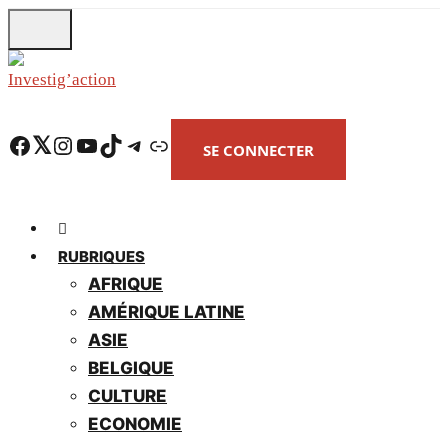
Skip
to
main
content
Facebook
Twitter
Instagram
YouTube
TikTok
Telegram
Lien
SE CONNECTER
RUBRIQUES
AFRIQUE
AMÉRIQUE LATINE
ASIE
BELGIQUE
CULTURE
ECONOMIE