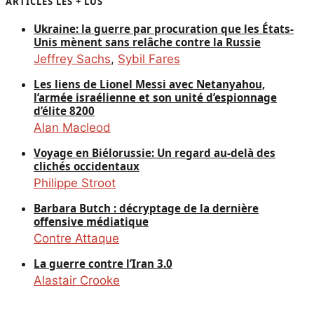
ARTICLES LES + LUS
Ukraine: la guerre par procuration que les États-
Unis mènent sans relâche contre la Russie
Jeffrey Sachs
,
Sybil Fares
Les liens de Lionel Messi avec Netanyahou,
l’armée israélienne et son unité d’espionnage
d’élite 8200
Alan Macleod
Voyage en Biélorussie: Un regard au-delà des
clichés occidentaux
Philippe Stroot
Barbara Butch : décryptage de la dernière
offensive médiatique
Contre Attaque
La guerre contre l’Iran 3.0
Alastair Crooke