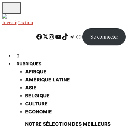
Skip
to
main
content
Facebook
Twitter
Instagram
YouTube
TikTok
Telegram
Lien
Se connecter
RUBRIQUES
AFRIQUE
AMÉRIQUE LATINE
ASIE
BELGIQUE
CULTURE
ECONOMIE
NOTRE SÉLECTION DES MEILLEURS