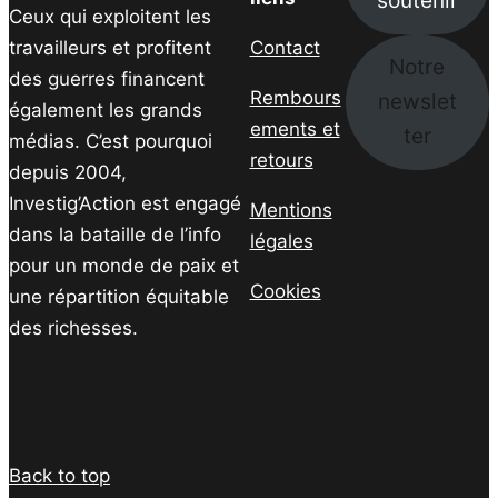
Ceux qui exploitent les
travailleurs et profitent
Contact
Notre
des guerres financent
Rembours
newslet
également les grands
ements et
ter
médias. C’est pourquoi
retours
depuis 2004,
Investig’Action est engagé
Mentions
dans la bataille de l’info
légales
pour un monde de paix et
Cookies
une répartition équitable
des richesses.
Facebook
Twitter
Instagram
YouTube
TikTok
Telegram
Lien
Back to top