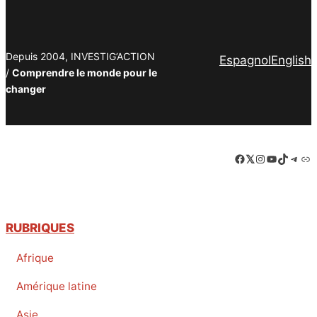
Depuis 2004, INVESTIG’ACTION
Espagnol
English
/
Comprendre le monde pour le
changer
Facebook
LinkedIn
Instagram
YouTube
TikTok
Tele
Lie
RUBRIQUES
Afrique
Amérique latine
Asie