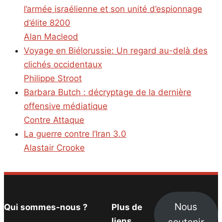
l’armée israélienne et son unité d’espionnage
d’élite 8200
Alan Macleod
Voyage en Biélorussie: Un regard au-delà des
clichés occidentaux
Philippe Stroot
Barbara Butch : décryptage de la dernière
offensive médiatique
Contre Attaque
La guerre contre l’Iran 3.0
Alastair Crooke
Nous
Qui sommes-nous ?
Plus de
soutenir
liens