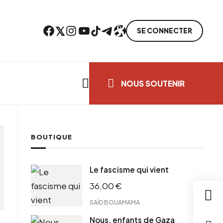
Facebook
Twitter
Instagram
YouTube
TikTok
Telegram
Lien
SE CONNECTER
Search everything...
NOUS SOUTENIR
BOUTIQUE
Le fascisme qui vient
36,00
€
SAÏD BOUAMAMA
Nous, enfants de Gaza