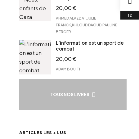
20,00
€
,
AHMED ALAZBAT
JULIE
,
,
FRANCK
KHLOUD DAOUD
PAULINE
BERGER
L’information est un sport de
combat
20,00
€
ADAM BOUITI
TOUS NOS LIVRES
ARTICLES LES + LUS