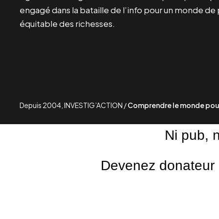
engagé dans la bataille de l’info pour un monde de 
équitable des richesses.
Facebook
Twitter
Instagram
YouTube
TikTok
Telegram
Lien
Depuis 2004, INVESTIG’ACTION /
Comprendre le monde pour
Ni pub, 
Devenez donateur m