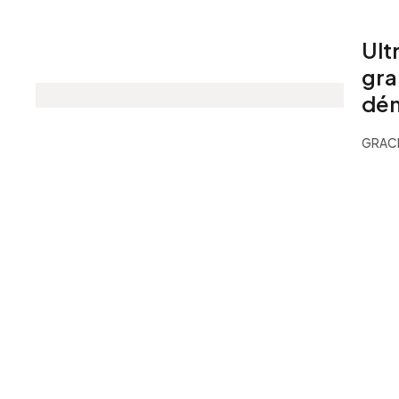
Ult
gra
dém
GRACE