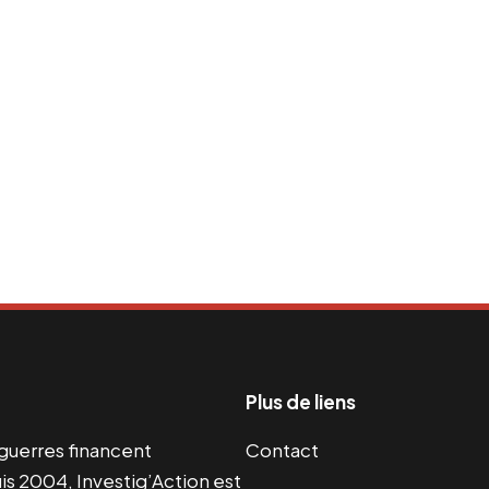
Plus de liens
s guerres financent
Contact
s 2004, Investig’Action est