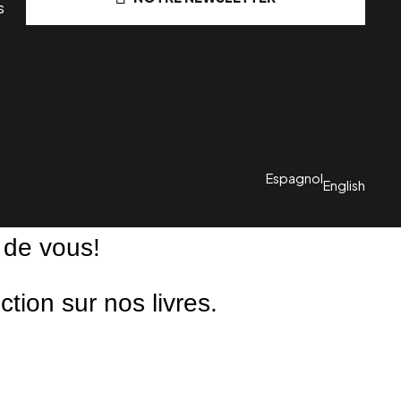
s
Espagnol
English
 de vous!
ion sur nos livres.