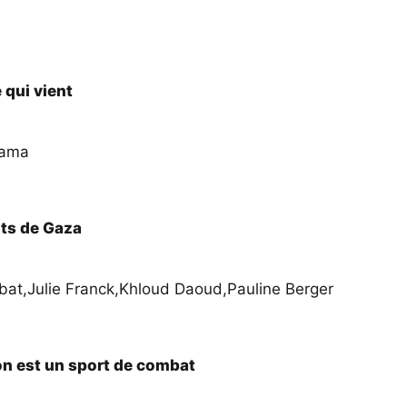
 qui vient
mama
ts de Gaza
bat
,
Julie Franck
,
Khloud Daoud
,
Pauline Berger
on est un sport de combat