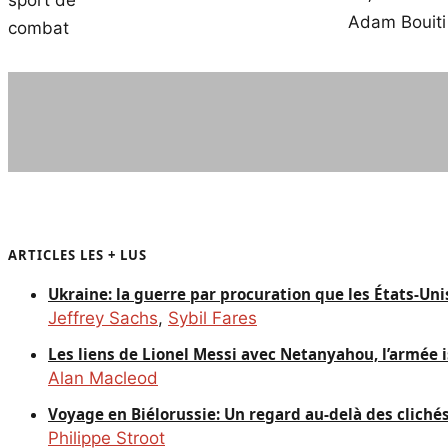
Adam Bouiti
ARTICLES LES + LUS
Ukraine: la guerre par procuration que les États-Un
Jeffrey Sachs
,
Sybil Fares
Les liens de Lionel Messi avec Netanyahou, l’armée i
Alan Macleod
Voyage en Biélorussie: Un regard au-delà des cliché
Philippe Stroot