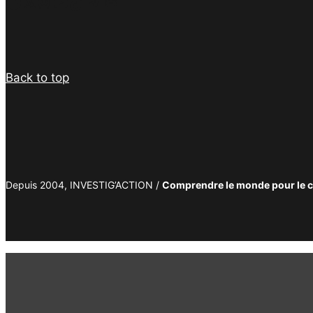
Facebook
Twitter
Instagram
YouTube
TikTok
Telegram
Lien
Back to top
Depuis 2004, INVESTIG’ACTION /
Comprendre le monde pour le 