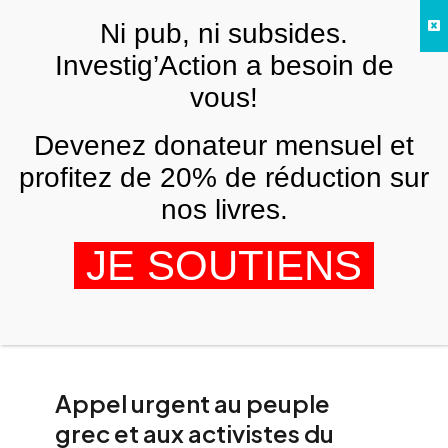
Skip to main content
Ni pub, ni subsides.
FR
Investig’Action a besoin de
vous!
Devenez donateur mensuel et
profitez de 20% de réduction sur
nos livres.
Front Populaire de Libération de la
Palestine
JE SOUTIENS
Appel urgent au peuple
grec et aux activistes du