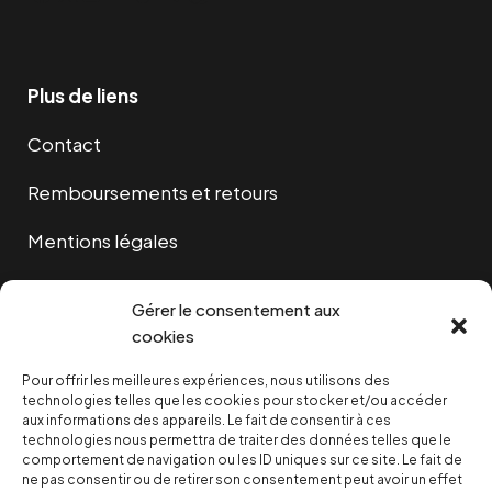
Plus de liens
Contact
Remboursements et retours
Mentions légales
Cookies
Gérer le consentement aux
cookies
Pour offrir les meilleures expériences, nous utilisons des
NOUS SOUTENIR
technologies telles que les cookies pour stocker et/ou accéder
aux informations des appareils. Le fait de consentir à ces
technologies nous permettra de traiter des données telles que le
NOTRE NEWSLETTER
comportement de navigation ou les ID uniques sur ce site. Le fait de
ne pas consentir ou de retirer son consentement peut avoir un effet