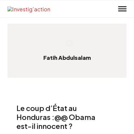
Skip to main content
Fatih Abdulsalam
Le coup d’État au
Honduras :@@ Obama
est-il innocent ?