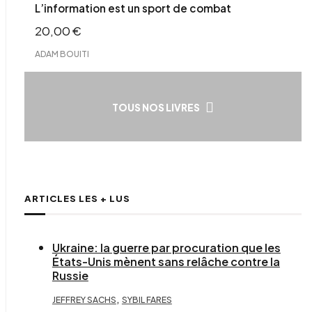
L’information est un sport de combat
20,00
€
ADAM BOUITI
TOUS NOS LIVRES
ARTICLES LES + LUS
Ukraine: la guerre par procuration que les
États-Unis mènent sans relâche contre la
Russie
,
JEFFREY SACHS
SYBIL FARES