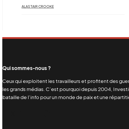
ALASTAIR CROOKE
Qui sommes-nous ?
Ceux qui exploitent les travailleurs et profitent des g
les grands médias. C’est pourquoi depuis 2004, Investi
bataille de l’info pour un monde de paix et une répartit
Facebook
Twitter
Instagram
YouTube
TikTok
Telegram
Lien