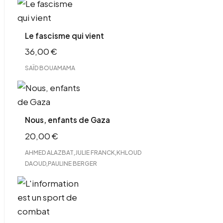
Le fascisme qui vient
36,00
€
SAÏD BOUAMAMA
Nous, enfants de Gaza
20,00
€
,
,
AHMED ALAZBAT
JULIE FRANCK
KHLOUD
,
DAOUD
PAULINE BERGER