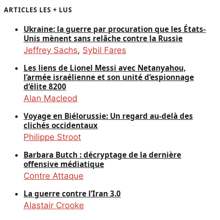
ARTICLES LES + LUS
Ukraine: la guerre par procuration que les États-
Unis mènent sans relâche contre la Russie
Jeffrey Sachs
,
Sybil Fares
Les liens de Lionel Messi avec Netanyahou,
l’armée israélienne et son unité d’espionnage
d’élite 8200
Alan Macleod
Voyage en Biélorussie: Un regard au-delà des
clichés occidentaux
Philippe Stroot
Barbara Butch : décryptage de la dernière
offensive médiatique
Contre Attaque
La guerre contre l’Iran 3.0
Alastair Crooke