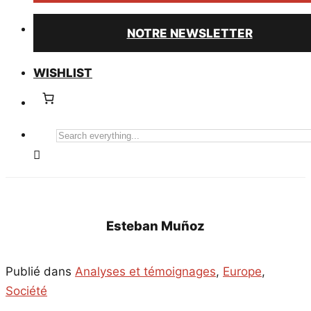
NOTRE NEWSLETTER
WISHLIST
Search
everything...
Esteban Muñoz
Publié dans
Analyses et témoignages
,
Europe
,
Société