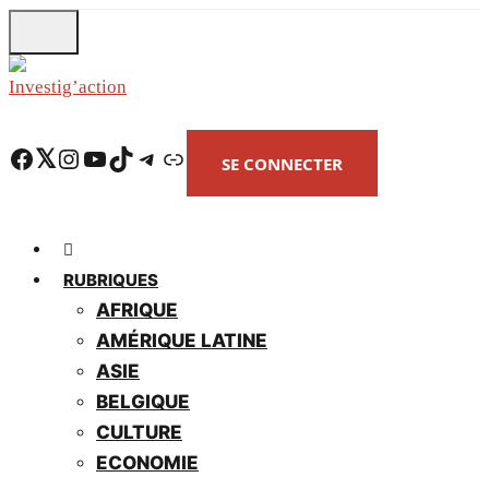
Skip
to
main
content
Facebook
Twitter
Instagram
YouTube
TikTok
Telegram
Lien
SE CONNECTER
RUBRIQUES
AFRIQUE
AMÉRIQUE LATINE
ASIE
BELGIQUE
CULTURE
ECONOMIE