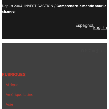
Depuis 2004, INVESTIG’ACTION /
Comprendre le monde pour le
changer
Espagnol
English
Facebook
LinkedIn
Instagram
YouTube
TikTok
Tele
Lie
RUBRIQUES
Afrique
Amérique latine
Asie