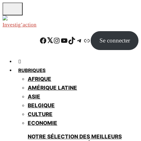
Skip
to
main
content
Facebook
Twitter
Instagram
YouTube
TikTok
Telegram
Lien
Se connecter
RUBRIQUES
AFRIQUE
AMÉRIQUE LATINE
ASIE
BELGIQUE
CULTURE
ECONOMIE
NOTRE SÉLECTION DES MEILLEURS