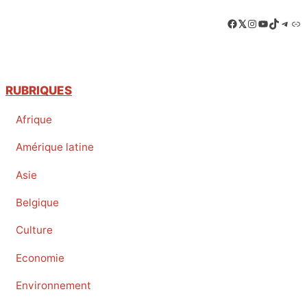
Facebook
LinkedIn
Instagram
YouTube
TikTok
Tele
Lie
RUBRIQUES
Afrique
Amérique latine
Asie
Belgique
Culture
Economie
Environnement