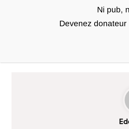
Skip to main content
Ni pub, 
FR
Devenez donateur m
RUBRIQUES
TÉLÉ PALESTINE
VIDÉOS
Ed