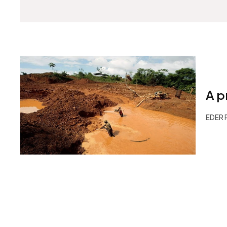
A p
EDER 