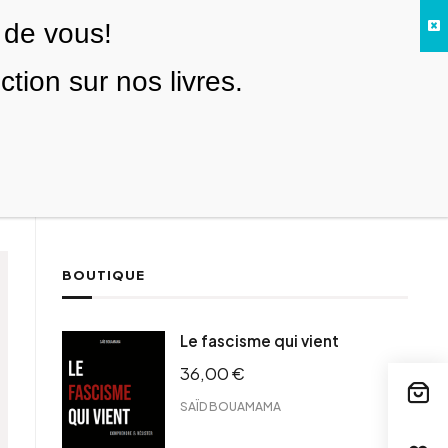
 de vous!
Facebook
Twitter
Instagram
YouTube
TikTok
Telegram
Lien
SE CONNECTER
ion sur nos livres.
Search everything...
NOUS SOUTENIR
BOUTIQUE
Le fascisme qui vient
36,00
€
SAÏD BOUAMAMA