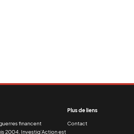
Plus de liens
s guerres financent
Contact
s 2004, Investig’Action est