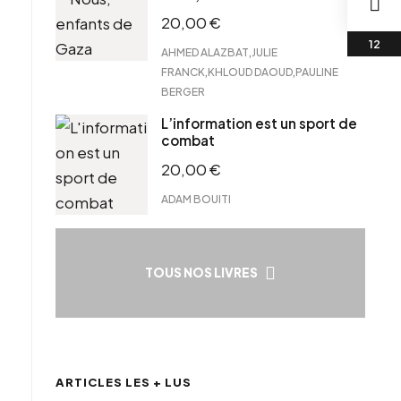
20,00
€
,
AHMED ALAZBAT
JULIE
,
,
FRANCK
KHLOUD DAOUD
PAULINE
BERGER
L’information est un sport de
combat
20,00
€
ADAM BOUITI
TOUS NOS LIVRES
ARTICLES LES + LUS