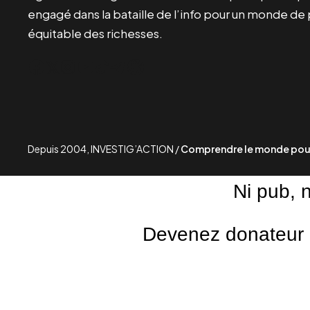
engagé dans la bataille de l’info pour un monde de 
équitable des richesses.
Facebook
Twitter
Instagram
YouTube
TikTok
Telegram
Lien
Depuis 2004, INVESTIG’ACTION /
Comprendre le monde pour
Ni pub, 
Devenez donateur m