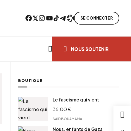
Facebook
Twitter
Instagram
YouTube
TikTok
Telegram
Lien
SE CONNECTER
Search everything...
NOUS SOUTENIR
BOUTIQUE
Le fascisme qui vient
36,00
€
SAÏD BOUAMAMA
Nous, enfants de Gaza