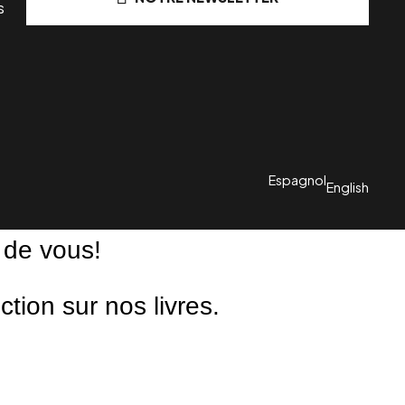
s
Espagnol
English
 de vous!
ion sur nos livres.