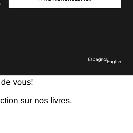
s
Espagnol
English
 de vous!
ion sur nos livres.