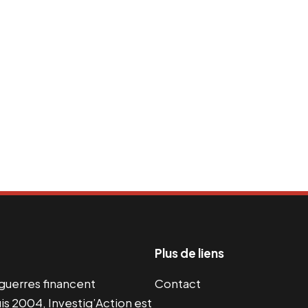
Plus de liens
s guerres financent
Contact
s 2004, Investig’Action est