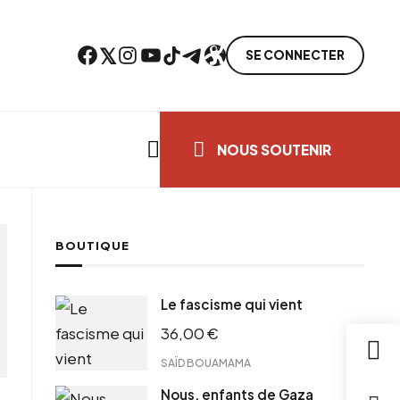
Facebook
Twitter
Instagram
YouTube
TikTok
Telegram
Lien
SE CONNECTER
Search everything...
NOUS SOUTENIR
BOUTIQUE
Le fascisme qui vient
36,00
€
SAÏD BOUAMAMA
Nous, enfants de Gaza