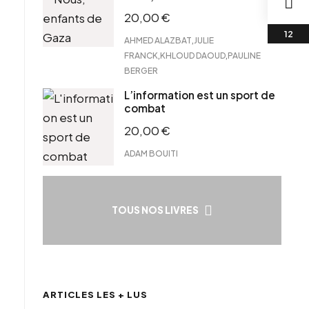
20,00
€
,
AHMED ALAZBAT
JULIE
,
,
FRANCK
KHLOUD DAOUD
PAULINE
BERGER
L’information est un sport de
combat
20,00
€
ADAM BOUITI
TOUS NOS LIVRES
ARTICLES LES + LUS