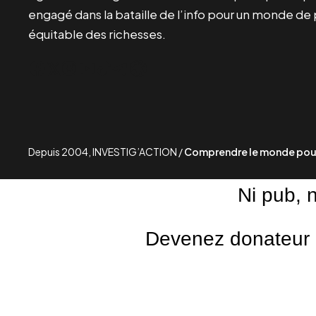
engagé dans la bataille de l’info pour un monde de 
équitable des richesses.
Facebook
Twitter
Instagram
YouTube
TikTok
Telegram
Lien
Depuis 2004, INVESTIG’ACTION /
Comprendre le monde pour
Ni pub, 
Devenez donateur m