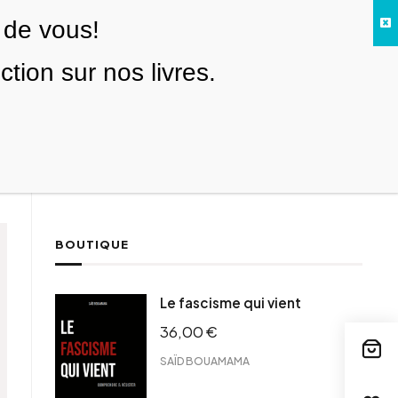
 de vous!
Facebook
Twitter
Instagram
YouTube
TikTok
Telegram
Lien
SE CONNECTER
ion sur nos livres.
Search everything...
NOUS SOUTENIR
BOUTIQUE
Le fascisme qui vient
36,00
€
SAÏD BOUAMAMA