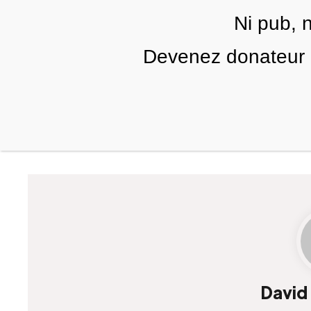
Skip to main content
Ni pub, 
FR
Devenez donateur m
RUBRIQUES
TÉLÉ PALESTINE
VIDÉOS
David