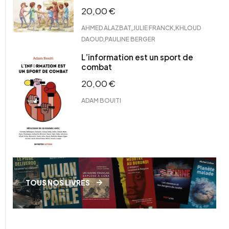
20,00
€
,
,
AHMED ALAZBAT
JULIE FRANCK
KHLOUD
,
DAOUD
PAULINE BERGER
L’information est un sport de
combat
20,00
€
ADAM BOUITI
TOUS NOS LIVRES