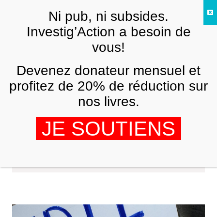
Skip to main content
Ni pub, ni subsides.
FR
Investig’Action a besoin de
vous!
Devenez donateur mensuel et
profitez de 20% de réduction sur
nos livres.
JE SOUTIENS
Comite sans papiers Bruxelles