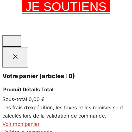
JE SOUTIENS
Votre panier
(articles : 0)
Produit
Détails
Total
Sous-total
0,00 €
Produits
Les frais d’expédition, les taxes et les remises sont
dans
calculés lors de la validation de commande.
le
Voir mon panier
panier