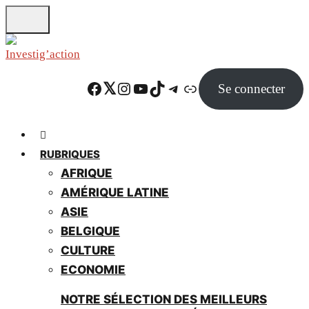
Skip
to
main
content
Facebook
Twitter
Instagram
YouTube
TikTok
Telegram
Lien
Se connecter
RUBRIQUES
AFRIQUE
AMÉRIQUE LATINE
ASIE
BELGIQUE
CULTURE
ECONOMIE
NOTRE SÉLECTION DES MEILLEURS