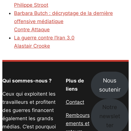
Philippe Stroot
Barbara Butch : décryptage de la dernière
offensive médiatique
Contre Attaque
La guerre contre l’Iran 3.0
Alastair Crooke
Nous
Qui sommes-nous ?
Plus de
soutenir
liens
Ceux qui exploitent les
travailleurs et profitent
Contact
Notre
des guerres financent
Rembours
newslet
également les grands
ements et
ter
médias. C’est pourquoi