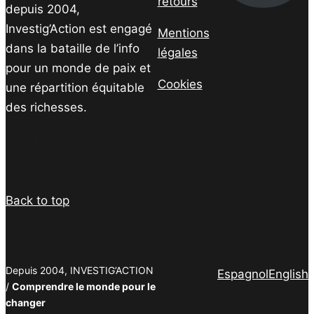
retours
depuis 2004,
Investig’Action est engagé
Mentions
dans la bataille de l’info
légales
pour un monde de paix et
Cookies
une répartition équitable
des richesses.
Facebook
Twitter
Instagram
YouTube
TikTok
Telegram
Lien
Back to top
Depuis 2004, INVESTIG’ACTION
Espagnol
English
/
Comprendre le monde pour le
changer