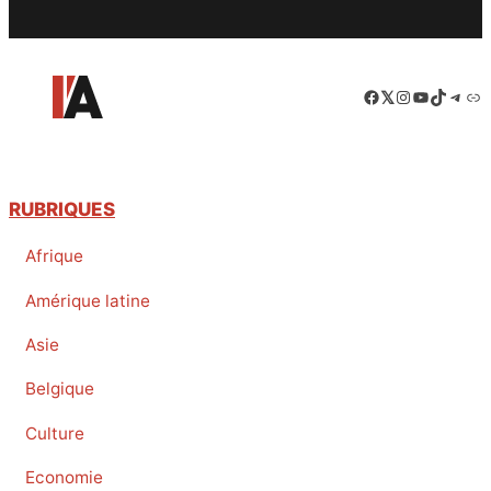
Facebook
LinkedIn
Instagram
YouTube
TikTok
Tele
Lie
RUBRIQUES
Afrique
Amérique latine
Asie
Belgique
Culture
Economie