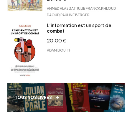
,
,
AHMED ALAZBAT
JULIE FRANCK
KHLOUD
,
DAOUD
PAULINE BERGER
L’information est un sport de
combat
20,00
€
ADAM BOUITI
TOUS NOS LIVRES