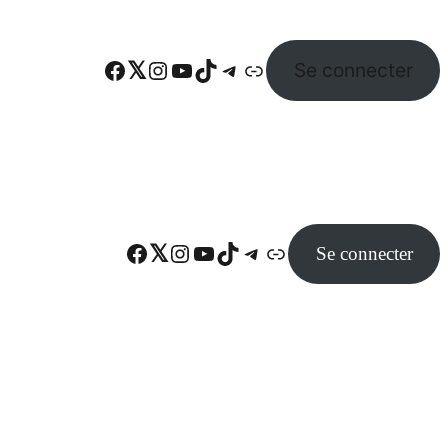
Facebook
Twitter
Instagram
YouTube
TikTok
Telegram
Lien
Se connecter
Facebook
Twitter
Instagram
YouTube
TikTok
Telegram
Lien
Se connecter