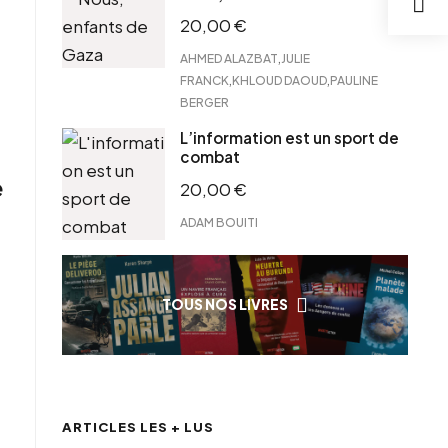
20,00
€
,
AHMED ALAZBAT
JULIE
,
,
FRANCK
KHLOUD DAOUD
PAULINE
BERGER
L’information est un sport de
combat
e
20,00
€
ADAM BOUITI
TOUS NOS LIVRES
ARTICLES LES + LUS