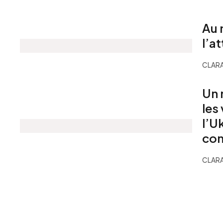
Au 
l’a
CLARA
Un 
les
l’Uk
com
CLARA