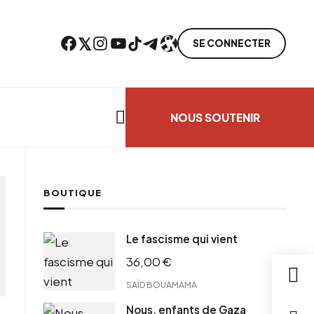
Facebook
Twitter
Instagram
YouTube
TikTok
Telegram
Lien
SE CONNECTER
Search everything...
NOUS SOUTENIR
BOUTIQUE
Le fascisme qui vient
36,00
€
SAÏD BOUAMAMA
Nous, enfants de Gaza