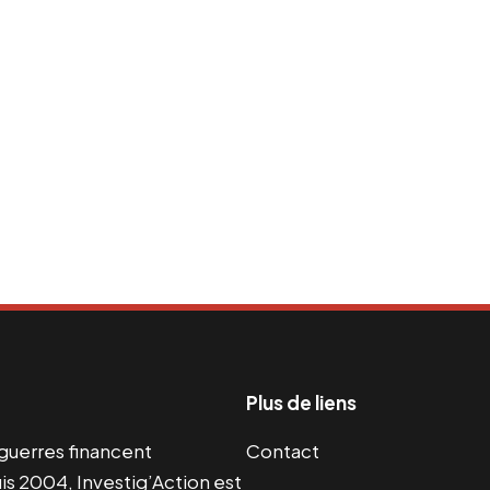
Plus de liens
s guerres financent
Contact
s 2004, Investig’Action est