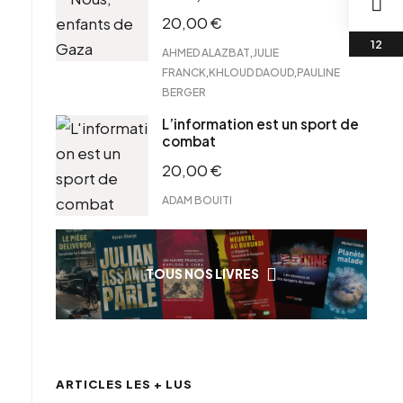
20,00
€
,
AHMED ALAZBAT
JULIE
,
,
FRANCK
KHLOUD DAOUD
PAULINE
BERGER
L’information est un sport de
combat
20,00
€
ADAM BOUITI
TOUS NOS LIVRES
ARTICLES LES + LUS