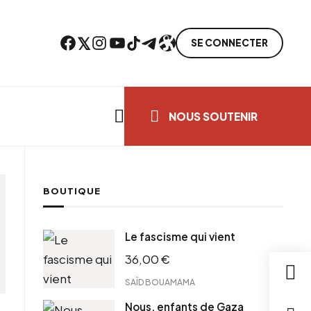
Facebook
Twitter
Instagram
YouTube
TikTok
Telegram
Lien
SE CONNECTER
Search everything...
NOUS SOUTENIR
BOUTIQUE
Le fascisme qui vient
36,00
€
SAÏD BOUAMAMA
Nous, enfants de Gaza