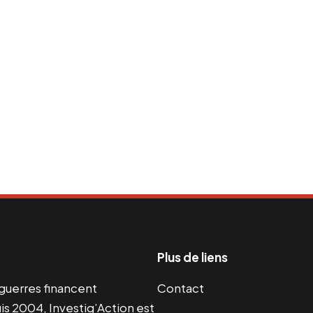
Plus de liens
s guerres financent
Contact
s 2004, Investig’Action est