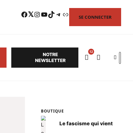
Facebook
Twitter
Instagram
YouTube
TikTok
Telegram
Lien
SE CONNECTER
NOTRE
Search
NEWSLETTER
BOUTIQUE
Le fascisme qui vient