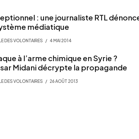
eptionnel : une journaliste RTL dénonc
système médiatique
E DES VOLONTAIRES
4 MAI 2014
aque à l’arme chimique en Syrie ?
sar Midani décrypte la propagande
E DES VOLONTAIRES
26 AOÛT 2013