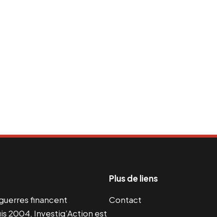
Plus de liens
s guerres financent
Contact
s 2004, Investig’Action est