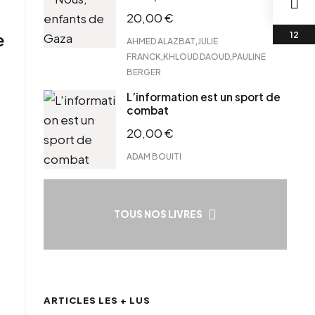
20,00
€
e
,
AHMED ALAZBAT
JULIE
,
,
FRANCK
KHLOUD DAOUD
PAULINE
BERGER
L’information est un sport de
combat
20,00
€
ADAM BOUITI
TOUS NOS LIVRES
ARTICLES LES + LUS