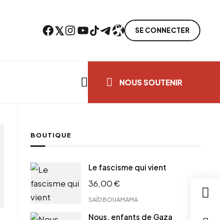
Facebook
Twitter
Instagram
YouTube
TikTok
Telegram
Lien
SE CONNECTER
Search everything...
NOUS SOUTENIR
BOUTIQUE
Le fascisme qui vient
36,00
€
SAÏD BOUAMAMA
Nous, enfants de Gaza