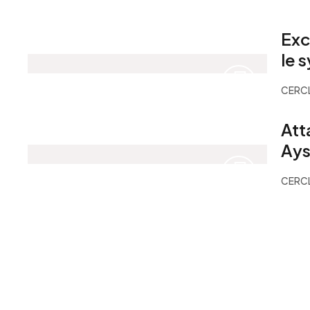
Exc
le 
CERCL
Att
Ays
CERCL