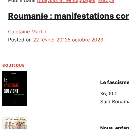
Publié dans
Analyses et témoignages
,
Europe
Roumanie : manifestations cont
Capitaine Martin
Posted on
22 février 2012
5 octobre 2023
BOUTIQUE
Le fascisme
36,00
€
Saïd Boua
Nous, enfan