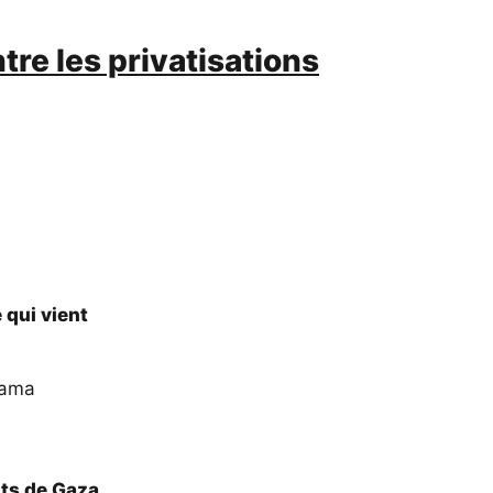
re les privatisations
 qui vient
mama
ts de Gaza