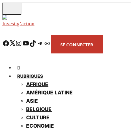
Skip
to
main
content
Facebook
Twitter
Instagram
YouTube
TikTok
Telegram
Lien
SE CONNECTER
RUBRIQUES
AFRIQUE
AMÉRIQUE LATINE
ASIE
BELGIQUE
CULTURE
ECONOMIE