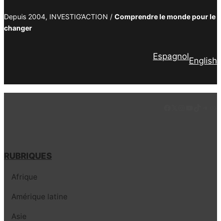
Depuis 2004, INVESTIG’ACTION /
Comprendre le monde pour le
changer
Espagnol
English
Facebook
LinkedIn
Instagram
YouTube
TikTok
Tele
Lie
RUBRIQUES
Afrique
Amérique latine
Asie