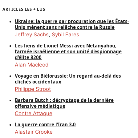
ARTICLES LES + LUS
Ukraine: la guerre par procuration que les États-
Unis mènent sans relâche contre la Russie
Jeffrey Sachs
,
Sybil Fares
Les liens de Lionel Messi avec Netanyahou,
l’armée israélienne et son unité d’espionnage
d’élite 8200
Alan Macleod
Voyage en Biélorussie: Un regard au-delà des
clichés occidentaux
Philippe Stroot
Barbara Butch : décryptage de la dernière
offensive médiatique
Contre Attaque
La guerre contre l’Iran 3.0
Alastair Crooke