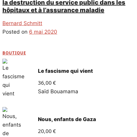
la destruction du service public dans les
hôpitaux et à l’assurance maladie
Bernard Schmitt
Posted on
6 mai 2020
BOUTIQUE
Le fascisme qui vient
36,00
€
Saïd Bouamama
Nous, enfants de Gaza
20,00
€