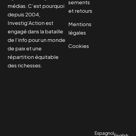
sements
médias. C’est pourquoi
et retours
depuis 2004,
Investig’Action est
Mentions
engagé dans la bataille
légales
de l’info pour un monde
Cookies
de paix et une
répartition équitable
des richesses.
Facebook
Twitter
Instagram
YouTube
TikTok
Telegram
Lien
Espagnol
English