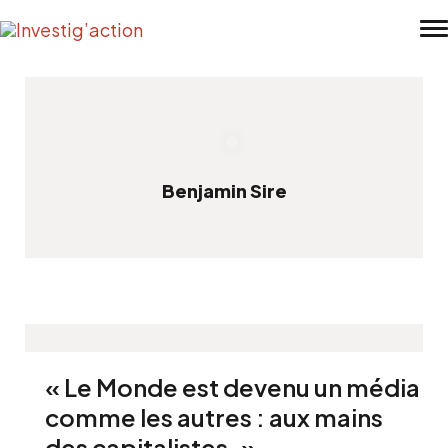
Skip to main content
Benjamin Sire
« Le Monde est devenu un média
comme les autres : aux mains
des capitalistes. »