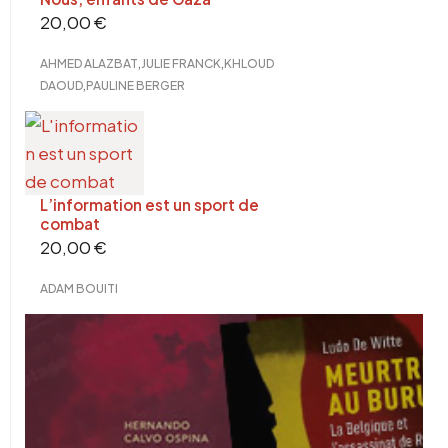
20,00
€
,
,
AHMED ALAZBAT
JULIE FRANCK
KHLOUD
,
DAOUD
PAULINE BERGER
L’information est un sport de
combat
20,00
€
ADAM BOUITI