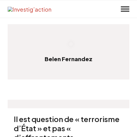
Skip to main content
Belen Fernandez
Il est question de « terrorisme
d’État » et pas «