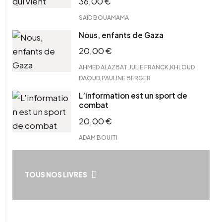
36,00
€
SAÏD BOUAMAMA
Nous, enfants de Gaza
20,00
€
,
,
AHMED ALAZBAT
JULIE FRANCK
KHLOUD
,
DAOUD
PAULINE BERGER
L’information est un sport de
combat
20,00
€
ADAM BOUITI
TOUS NOS LIVRES