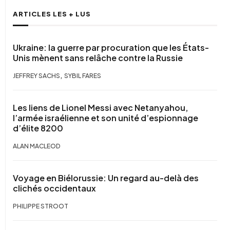
ARTICLES LES + LUS
Ukraine: la guerre par procuration que les États-
Unis mènent sans relâche contre la Russie
,
JEFFREY SACHS
SYBIL FARES
Les liens de Lionel Messi avec Netanyahou,
l’armée israélienne et son unité d’espionnage
d’élite 8200
ALAN MACLEOD
Voyage en Biélorussie: Un regard au-delà des
clichés occidentaux
PHILIPPE STROOT