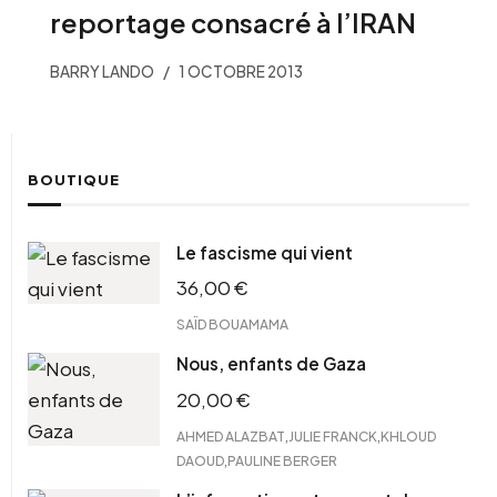
reportage consacré à l’IRAN
BARRY LANDO
1 OCTOBRE 2013
BOUTIQUE
Le fascisme qui vient
36,00
€
SAÏD BOUAMAMA
Nous, enfants de Gaza
20,00
€
,
,
AHMED ALAZBAT
JULIE FRANCK
KHLOUD
,
DAOUD
PAULINE BERGER