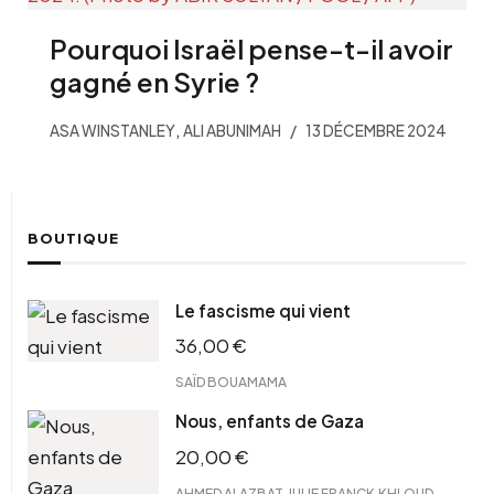
Pourquoi Israël pense-t-il avoir
gagné en Syrie ?
,
ASA WINSTANLEY
ALI ABUNIMAH
13 DÉCEMBRE 2024
BOUTIQUE
Le fascisme qui vient
36,00
€
SAÏD BOUAMAMA
Nous, enfants de Gaza
20,00
€
,
,
AHMED ALAZBAT
JULIE FRANCK
KHLOUD