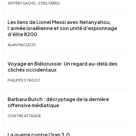
,
JEFFREY SACHS
SYBIL FARES
Les liens de Lionel Messi avec Netanyahou,
l’armée israélienne et son unité d’espionnage
d’élite 8200
ALAN MACLEOD
Voyage en Biélorussie: Un regard au-delà des
clichés occidentaux
PHILIPPE STROOT
Barbara Butch : décryptage de la dernière
offensive médiatique
CONTRE ATTAQUE
La guerre contre l’Iran 3.0