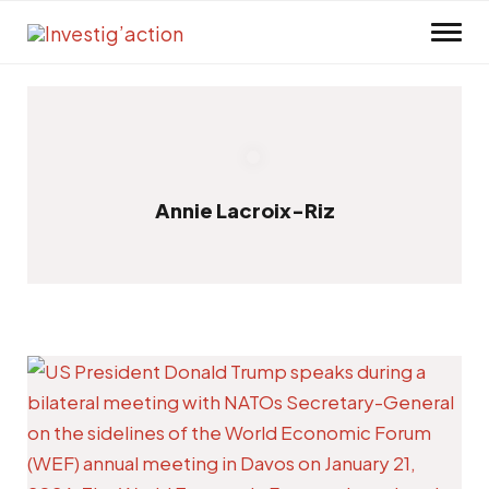
Skip to main content
Annie Lacroix-Riz