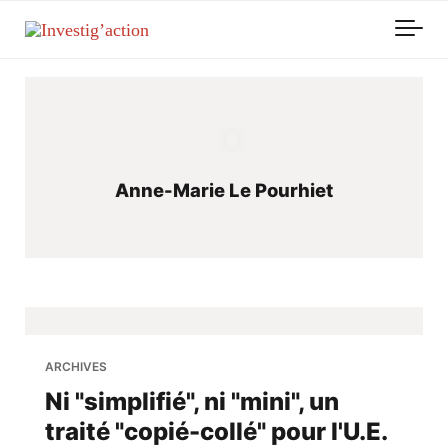
Skip to main content
Anne-Marie Le Pourhiet
ARCHIVES
Ni "simplifié", ni "mini", un
traité "copié-collé" pour l'U.E.