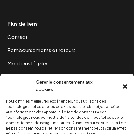
Plus de liens
Contact
Remboursements et retours
Mentions légales
Cookies
Gérer le consentement aux
cookies
Pour offrir les meilleures expériences, nous utilisons des
NOUS SOUTENIR
technologies telles que les cookies pour stocker et/ou accéder
aux informations des appareils. Le fait de consentir à ces
technologies nous permettra de traiter des données telles que le
NOTRE NEWSLETTER
comportement de navigation ou les ID uniques sur ce site. Le fait de
ne pas consentir ou de retirer son consentement peut avoir un effet
négatif sur certaines caractéristiques et fonctions.