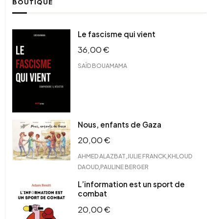
BOUTIQUE
Le fascisme qui vient
36,00
€
SAÏD BOUAMAMA
Nous, enfants de Gaza
20,00
€
,
,
AHMED ALAZBAT
JULIE FRANCK
KHLOUD
,
DAOUD
PAULINE BERGER
L’information est un sport de
combat
20,00
€