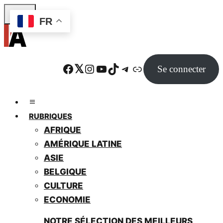
Skip
FR
to
main
content
Facebook
Twitter
Instagram
YouTube
TikTok
Telegram
Lien
Se connecter
RUBRIQUES
AFRIQUE
AMÉRIQUE LATINE
ASIE
BELGIQUE
CULTURE
ECONOMIE
NOTRE SÉLECTION DES MEILLEURS