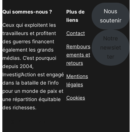
Nous
Qui sommes-nous ?
Plus de
soutenir
liens
Ceux qui exploitent les
travailleurs et profitent
Contact
Notre
des guerres financent
Rembours
newslet
également les grands
ements et
ter
médias. C’est pourquoi
retours
depuis 2004,
Investig’Action est engagé
Mentions
dans la bataille de l’info
légales
pour un monde de paix et
Cookies
une répartition équitable
des richesses.
Facebook
Twitter
Instagram
YouTube
TikTok
Telegram
Lien