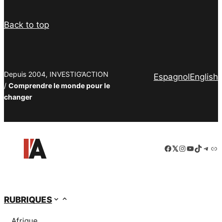
Back to top
Depuis 2004, INVESTIG’ACTION
Espagnol
English
/
Comprendre le monde pour le
changer
Facebook
LinkedIn
Instagram
YouTube
TikTok
Tele
Lie
RUBRIQUES
Afrique