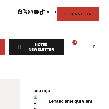
Facebook
Twitter
Instagram
YouTube
TikTok
Telegram
Lien
SE CONNECTER
NOTRE
Search
NEWSLETTER
BOUTIQUE
Le fascisme qui vient