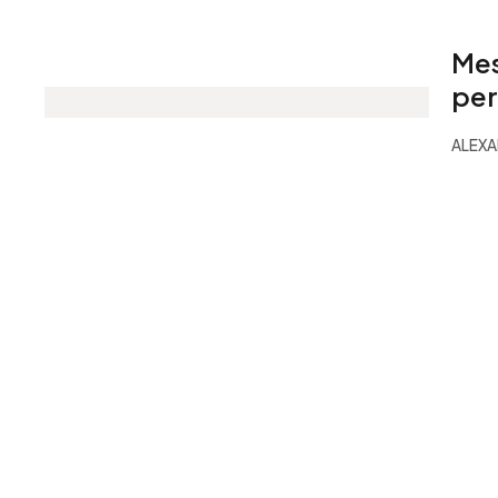
Mes
per
ALEX