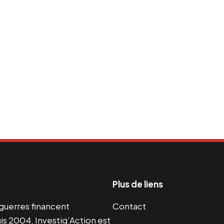
Plus de liens
s guerres financent
Contact
s 2004, Investig’Action est