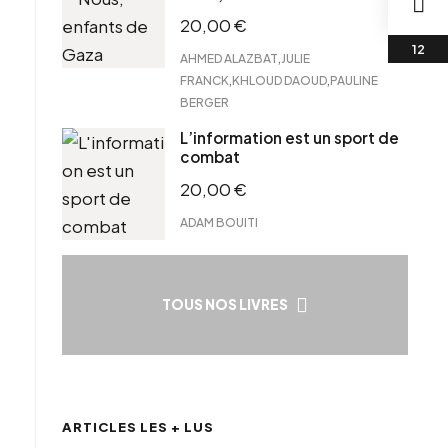
20,00
€
,
AHMED ALAZBAT
JULIE
,
,
FRANCK
KHLOUD DAOUD
PAULINE
BERGER
L’information est un sport de
combat
20,00
€
ADAM BOUITI
TOUS NOS LIVRES
ARTICLES LES + LUS