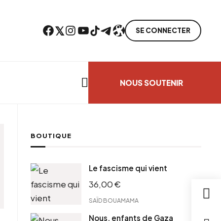
Facebook
Twitter
Instagram
YouTube
TikTok
Telegram
Lien
SE CONNECTER
Search everything...
NOUS SOUTENIR
BOUTIQUE
Le fascisme qui vient
36,00
€
SAÏD BOUAMAMA
Nous, enfants de Gaza