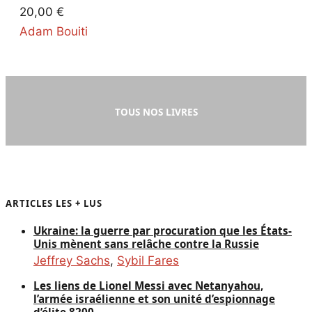
20,00
€
Adam Bouiti
TOUS NOS LIVRES
ARTICLES LES + LUS
Ukraine: la guerre par procuration que les États-
Unis mènent sans relâche contre la Russie
Jeffrey Sachs
,
Sybil Fares
Les liens de Lionel Messi avec Netanyahou,
l’armée israélienne et son unité d’espionnage
d’élite 8200