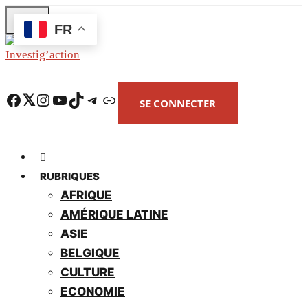
Skip
FR
to
main
content
Facebook
Twitter
Instagram
YouTube
TikTok
Telegram
Lien
SE CONNECTER
RUBRIQUES
AFRIQUE
AMÉRIQUE LATINE
ASIE
BELGIQUE
CULTURE
ECONOMIE