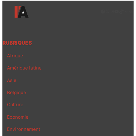
Facebook
LinkedIn
Instagram
YouTube
TikTok
Tele
Lie
RUBRIQUES
Afrique
Amérique latine
Asie
Belgique
Culture
Economie
Environnement