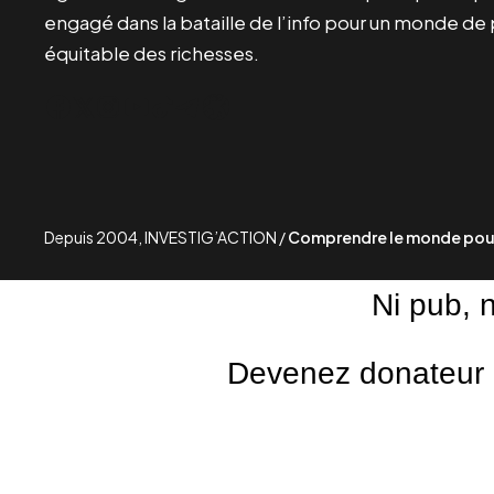
engagé dans la bataille de l’info pour un monde de 
équitable des richesses.
Facebook
Twitter
Instagram
YouTube
TikTok
Telegram
Lien
Depuis 2004, INVESTIG’ACTION /
Comprendre le monde pour
Ni pub, 
Devenez donateur m