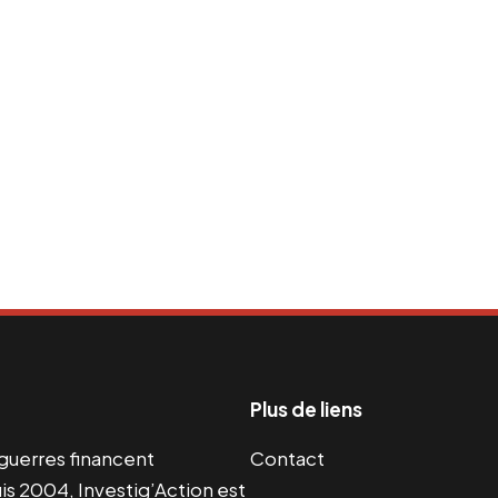
Plus de liens
s guerres financent
Contact
s 2004, Investig’Action est