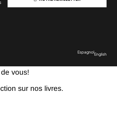
s
Espagnol
English
 de vous!
ion sur nos livres.