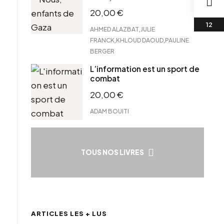
20,00
€
,
AHMED ALAZBAT
JULIE
,
,
FRANCK
KHLOUD DAOUD
PAULINE
BERGER
L’information est un sport de
combat
20,00
€
ADAM BOUITI
TOUS NOS LIVRES
ARTICLES LES + LUS