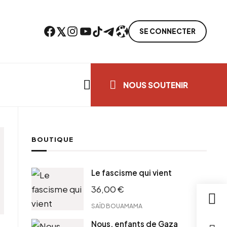
Facebook
Twitter
Instagram
YouTube
TikTok
Telegram
Lien
SE CONNECTER
Search everything...
NOUS SOUTENIR
BOUTIQUE
Le fascisme qui vient
36,00
€
SAÏD BOUAMAMA
Nous, enfants de Gaza