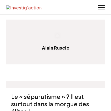
Skip to main content
Alain Ruscio
Le « séparatisme » ? Il est
surtout dans la morgue des