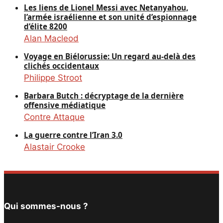
Les liens de Lionel Messi avec Netanyahou,
l’armée israélienne et son unité d’espionnage
d’élite 8200
Alan Macleod
Voyage en Biélorussie: Un regard au-delà des
clichés occidentaux
Philippe Stroot
Barbara Butch : décryptage de la dernière
offensive médiatique
Contre Attaque
La guerre contre l’Iran 3.0
Alastair Crooke
Qui sommes-nous ?