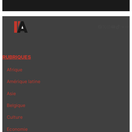
Facebook
LinkedIn
Instagram
YouTube
TikTok
Tele
Lie
RUBRIQUES
Afrique
Amérique latine
Asie
Belgique
Culture
Economie