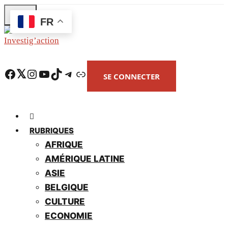
Skip
FR
to
main
content
Facebook
Twitter
Instagram
YouTube
TikTok
Telegram
Lien
SE CONNECTER
RUBRIQUES
AFRIQUE
AMÉRIQUE LATINE
ASIE
BELGIQUE
CULTURE
ECONOMIE