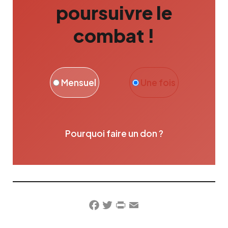
poursuivre le
combat !
Mensuel
Une fois
Pourquoi faire un don ?
Facebook
Twitter
PrintFriendly
Email