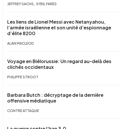
,
JEFFREY SACHS
SYBIL FARES
Les liens de Lionel Messi avec Netanyahou,
l’armée israélienne et son unité d’espionnage
d’élite 8200
ALAN MACLEOD
Voyage en Biélorussie: Un regard au-delà des
clichés occidentaux
PHILIPPE STROOT
Barbara Butch : décryptage de la dernière
offensive médiatique
CONTRE ATTAQUE
La guerre contre l’Iran 3.0