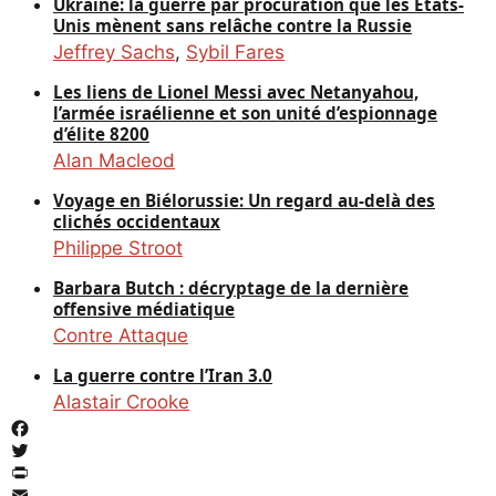
Ukraine: la guerre par procuration que les États-
Unis mènent sans relâche contre la Russie
Jeffrey Sachs
,
Sybil Fares
Les liens de Lionel Messi avec Netanyahou,
l’armée israélienne et son unité d’espionnage
d’élite 8200
Alan Macleod
Voyage en Biélorussie: Un regard au-delà des
clichés occidentaux
Philippe Stroot
Barbara Butch : décryptage de la dernière
offensive médiatique
Contre Attaque
La guerre contre l’Iran 3.0
Alastair Crooke
Facebook
Twitter
PrintFriendly