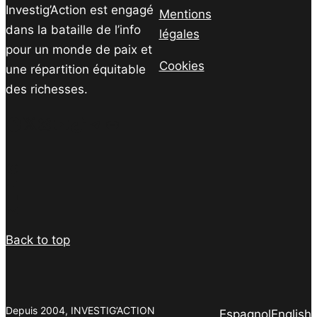
Investig’Action est engagé
Mentions
dans la bataille de l’info
légales
pour un monde de paix et
Cookies
une répartition équitable
des richesses.
Facebook
Twitter
Instagram
YouTube
TikTok
Telegram
Lien
Facebook
Twitter
PrintFriendly
Email
Back to top
Depuis 2004, INVESTIG’ACTION
Espagnol
English