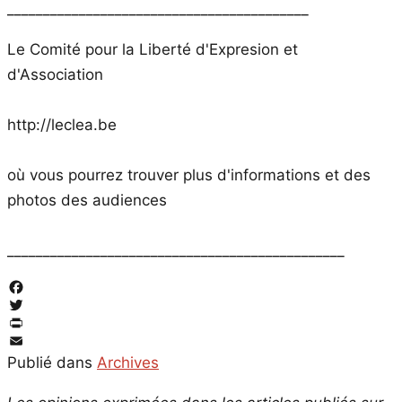
__________________________________________
Le Comité pour la Liberté d'Expresion et
d'Association
http://leclea.be
où vous pourrez trouver plus d'informations et des
photos des audiences
_______________________________________________
Facebook
Twitter
PrintFriendly
Email
Publié dans
Archives