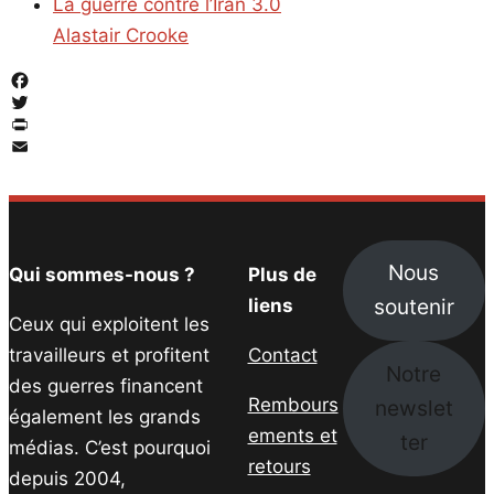
La guerre contre l’Iran 3.0
Alastair Crooke
Facebook
Twitter
PrintFriendly
Email
Nous
Qui sommes-nous ?
Plus de
soutenir
liens
Ceux qui exploitent les
travailleurs et profitent
Contact
Notre
des guerres financent
Rembours
newslet
également les grands
ements et
ter
médias. C’est pourquoi
retours
depuis 2004,