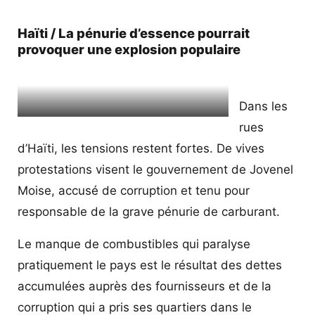
Haïti / La pénurie d’essence pourrait
provoquer une explosion populaire
Dans les
Le peuple haïtien a pris les rues et demande
rues
la démission du président Jovenel Moise
d’Haïti, les tensions restent fortes. De vives
(AFP).
protestations visent le gouvernement de Jovenel
Moise, accusé de corruption et tenu pour
responsable de la grave pénurie de carburant.
Le manque de combustibles qui paralyse
pratiquement le pays est le résultat des dettes
accumulées auprès des fournisseurs et de la
corruption qui a pris ses quartiers dans le