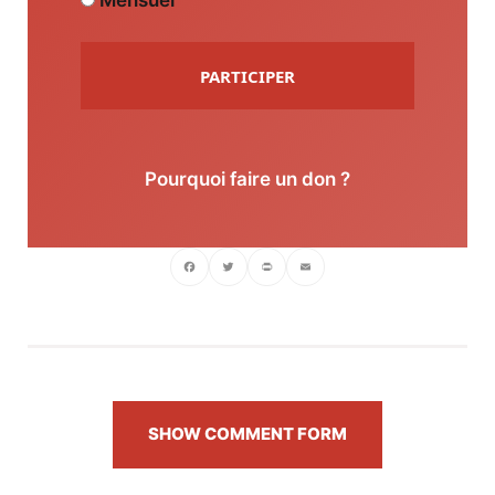
Mensuel
PARTICIPER
Pourquoi faire un don ?
Facebook
Twitter
PrintFriendly
Email
SHOW COMMENT FORM