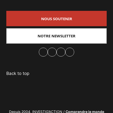
NOUS SOUTENIR
NOTRE NEWSLETTER
Facebook
Twitter
PrintFriendly
Email
Back to top
Depuis 2004, INVESTIG’ACTION /
Comprendre le monde