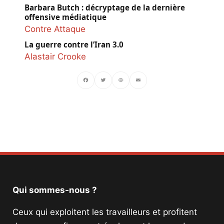
Barbara Butch : décryptage de la dernière
offensive médiatique
Contre Attaque
La guerre contre l’Iran 3.0
Alastair Crooke
Facebook
Twitter
PrintFriendly
Email
Qui sommes-nous ?
Ceux qui exploitent les travailleurs et profitent