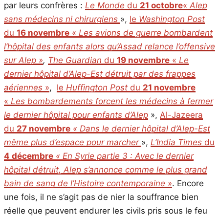
par leurs confrères :
Le Monde
du
21 octobre
«
Alep
sans médecins ni chirurgiens
»,
le
Washington Post
du
16 novembre
«
Les avions de guerre bombardent
l’hôpital des enfants alors qu’Assad relance l’offensive
sur Alep »
,
The Guardian
du
19 novembre
«
Le
dernier hôpital d’Alep-Est détruit par des frappes
aériennes
»
,
le
Huffington Post
du
21 novembre
«
Les bombardements forcent les médecins à fermer
le dernier hôpital pour enfants d’Alep
»,
Al-Jazeera
du
27 novembre
« Dans le dernier hôpital d’Alep-Est
même plus d’espace pour marcher
»,
L’India Times
du
4 décembre
« En Syrie partie 3 : Avec le dernier
hôpital détruit, Alep s’annonce comme le plus grand
bain de sang de l’Histoire contemporaine
»
. Encore
une fois, il ne s’agit pas de nier la souffrance bien
réelle que peuvent endurer les civils pris sous le feu