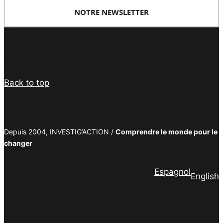
NOTRE NEWSLETTER
Facebook
Twitter
PrintFriendly
Email
Back to top
Depuis 2004, INVESTIG’ACTION /
Comprendre le monde pour le
changer
Espagnol
English
Facebook
Twitter
PrintFriendly