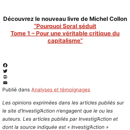
Découvrez le nouveau livre de Michel Collon
“Pourquoi Soral séduit
Tome 1 – Pour une véritable critique du
capitalisme”
Facebook
Twitter
PrintFriendly
Email
Publié dans
Analyses et témoignages
Les opinions exprimées dans les articles publiés sur
le site d’Investig’Action n’engagent que le ou les
auteurs. Les articles publiés par Investig’Action et
dont la source indiquée est « Investig’Action »