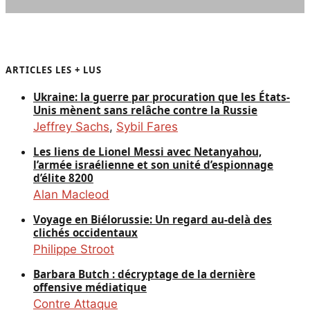
ARTICLES LES + LUS
Ukraine: la guerre par procuration que les États-
Unis mènent sans relâche contre la Russie
Jeffrey Sachs
,
Sybil Fares
Les liens de Lionel Messi avec Netanyahou,
l’armée israélienne et son unité d’espionnage
d’élite 8200
Alan Macleod
Voyage en Biélorussie: Un regard au-delà des
clichés occidentaux
Philippe Stroot
Barbara Butch : décryptage de la dernière
offensive médiatique
Contre Attaque