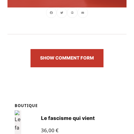
Facebook
Twitter
PrintFriendly
Email
SHOW COMMENT FORM
BOUTIQUE
Le fascisme qui vient
36,00
€