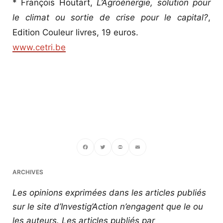
* François Houtart,
L’Agroénergie, solution pour
le climat ou sortie de crise pour le capital?
,
Edition Couleur livres, 19 euros.
www.cetri.be
Facebook
Twitter
PrintFriendly
Email
ARCHIVES
Les opinions exprimées dans les articles publiés
sur le site d’Investig’Action n’engagent que le ou
les auteurs. Les articles publiés par